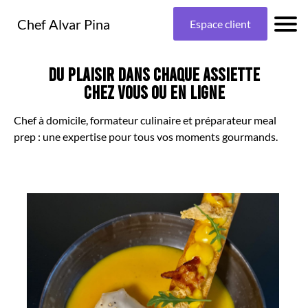
Chef Alvar Pina
Espace client
c
DU PLAISIR DANS CHAQUE ASSIETTE
e
CHEZ VOUS OU EN LIGNE
l
Chef à domicile, formateur culinaire et préparateur meal
prep : une expertise pour tous vos moments gourmands.
t
s
l
a
s